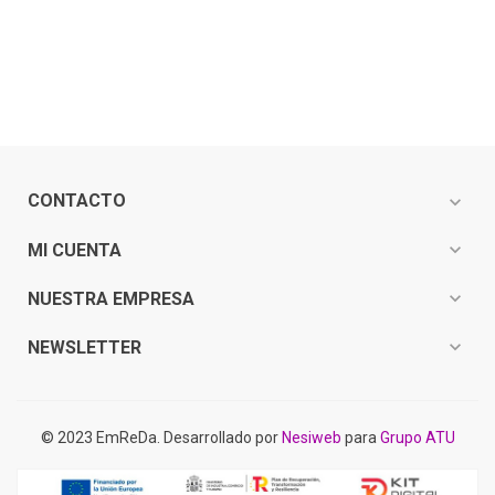
CONTACTO
expand_more
expand_more
MI CUENTA
expand_more
NUESTRA EMPRESA
expand_more
NEWSLETTER
© 2023 EmReDa. Desarrollado por
Nesiweb
para
Grupo ATU